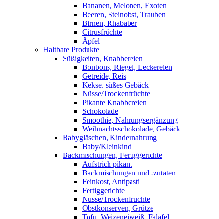
Bananen, Melonen, Exoten
Beeren, Steinobst, Trauben
Birnen, Rhababer
Citrusfrüchte
Äpfel
Haltbare Produkte
Süßigkeiten, Knabbereien
Bonbons, Riegel, Leckereien
Getreide, Reis
Kekse, süßes Gebäck
Nüsse/Trockenfrüchte
Pikante Knabbereien
Schokolade
Smoothie, Nahrungsergänzung
Weihnachtsschokolade, Gebäck
Babygläschen, Kindernahrung
Baby/Kleinkind
Backmischungen, Fertiggerichte
Aufstrich pikant
Backmischungen und -zutaten
Feinkost, Antipasti
Fertiggerichte
Nüsse/Trockenfrüchte
Obstkonserven, Grütze
Tofu, Weizeneiweiß, Falafel