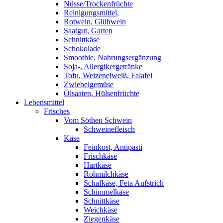
Nüsse/Trockenfrüchte
Reinigungsmittel,
Rotwein, Glühwein
Saatgut, Garten
Schnittkäse
Schokolade
Smoothie, Nahrungsergänzung
Soja-, Allergikergetränke
Tofu, Weizeneiweiß, Falafel
Zwiebelgemüse
Ölsaaten, Hülsenfrüchte
Lebensmittel
Frisches
Vom Söthen Schwein
Schweinefleisch
Käse
Feinkost, Antipasti
Frischkäse
Hartkäse
Rohmilchkäse
Schafkäse, Feta Aufstrich
Schimmelkäse
Schnittkäse
Weichkäse
Ziegenkäse