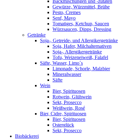
Backmischungen und -zutaten
Gewürze, Würzmittel, Brühe
Pesto, Cremes
Senf, Mayo
Tomatiges, Ketchup, Saucen
Würzsaucen, Dipps, Dressing
Getränke
Soja-, Getreide- und Allergikergetränke
Soja, Hafer, Milchalternativen
Soja-, Allergikergetränke
Tofu, Weizeneiweiß, Falafel
Säfte, Wasser, Limo´s
Limonade, Schorle, Malzbier
Mineralwasser
Säfte
Wein
Bier, Spirituosen
Rotwein, Glühwein
Sekt, Prosecco
Weißwein, Rosé
Bier, Cidre, Spirituosen
Bier, Spirituosen
Osterglück
Sekt, Prosecco
Biobäckerei