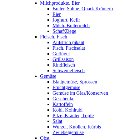
Milchprodukte, Eier
Butter, Sahne, Quark,Kräuterb.
Eier
Joghurt, Kefir
Milch, Buttermilch
Schaf/Ziege
Fleisch, Fisch
Aufstrich pikant
Fisch, Fischsalat
Geflügel
Grillsaison
Rindfleisch
Schweinefleisch
Gemüse
Blattgemüse, Sprossen
Fruchtgemüse
Gemüse im Glas/Konserven
Geschenke
Kartoffeln
Kohl, Kohlrabi
Pilze, Kräuter, Töpfe
Salat
Wurzel, Knollen, Kürbis
Zwiebelgemüse
Obst