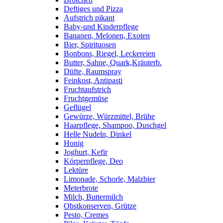
Deftiges und Pizza
Aufstrich pikant
Baby-und Kinderpflege
Bananen, Melonen, Exoten
Bier, Spirituosen
Bonbons, Riegel, Leckereien
Butter, Sahne, Quark,Kräuterb.
Düfte, Raumspray
Feinkost, Antipasti
Fruchtaufstrich
Fruchtgemüse
Geflügel
Gewürze, Würzmittel, Brühe
Haarpflege, Shampoo, Duschgel
Helle Nudeln, Dinkel
Honig
Joghurt, Kefir
Körperpflege, Deo
Lektüre
Limonade, Schorle, Malzbier
Meterbrote
Milch, Buttermilch
Obstkonserven, Grütze
Pesto, Cremes