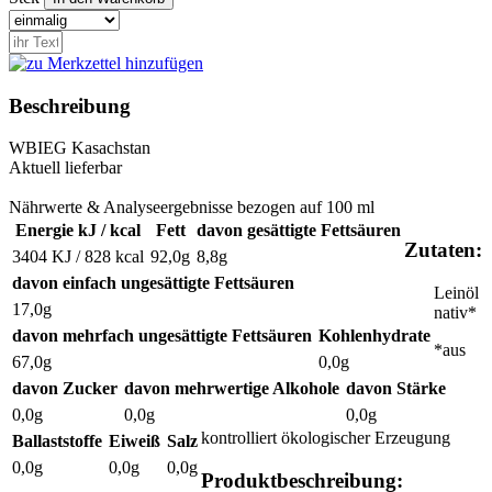
Beschreibung
WBI
EG
Kasachstan
Aktuell lieferbar
Nährwerte & Analyseergebnisse bezogen auf 100 ml
Energie kJ / kcal
Fett
davon gesättigte Fettsäuren
Zutaten:
3404 KJ / 828 kcal
92,0g
8,8g
davon einfach ungesättigte Fettsäuren
Leinöl
17,0g
nativ*
davon mehrfach ungesättigte Fettsäuren
Kohlenhydrate
*aus
67,0g
0,0g
davon Zucker
davon mehrwertige Alkohole
davon Stärke
0,0g
0,0g
0,0g
kontrolliert ökologischer Erzeugung
Ballaststoffe
Eiweiß
Salz
0,0g
0,0g
0,0g
Produktbeschreibung: