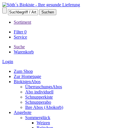
Sortiment
Filter
0
Service
Suche
Warenkorb
Login
Zum Shop
Zur Homepage
BiokistenAbos
ÜberraschungsAbos
Abo individuell
Schnupperkiste
Schnupperabo
Ihre Abos (Abokorb)
Angebote
Sommerglück
Weizen
Brötchen