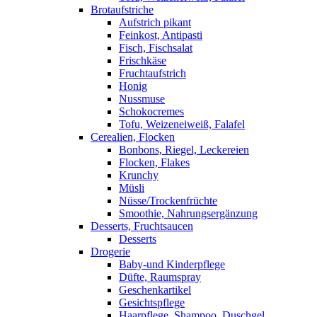
Brotaufstriche
Aufstrich pikant
Feinkost, Antipasti
Fisch, Fischsalat
Frischkäse
Fruchtaufstrich
Honig
Nussmuse
Schokocremes
Tofu, Weizeneiweiß, Falafel
Cerealien, Flocken
Bonbons, Riegel, Leckereien
Flocken, Flakes
Krunchy
Müsli
Nüsse/Trockenfrüchte
Smoothie, Nahrungsergänzung
Desserts, Fruchtsaucen
Desserts
Drogerie
Baby-und Kinderpflege
Düfte, Raumspray
Geschenkartikel
Gesichtspflege
Haarpflege, Shampoo, Duschgel