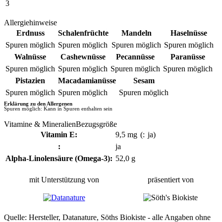
3
Allergiehinweise
Erdnuss
Schalenfrüchte
Mandeln
Haselnüsse
Spuren möglich
Spuren möglich
Spuren möglich
Spuren möglich
Walnüsse
Cashewnüsse
Pecannüsse
Paranüsse
Spuren möglich
Spuren möglich
Spuren möglich
Spuren möglich
Pistazien
Macadamianüsse
Sesam
Spuren möglich
Spuren möglich
Spuren möglich
Erklärung zu den Allergenen
Spuren möglich: Kann in Spuren enthalten sein
Vitamine & MineralienBezugsgröße
Vitamin E:
9,5 mg
(:
ja)
:
ja
Alpha-Linolensäure (Omega-3):
52,0 g
mit Unterstützung von
präsentiert von
Quelle: Hersteller, Datanature, Söths Biokiste - alle Angaben ohne