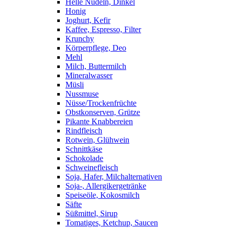
Helle Nudeln, Dinkel
Honig
Joghurt, Kefir
Kaffee, Espresso, Filter
Krunchy
Körperpflege, Deo
Mehl
Milch, Buttermilch
Mineralwasser
Müsli
Nussmuse
Nüsse/Trockenfrüchte
Obstkonserven, Grütze
Pikante Knabbereien
Rindfleisch
Rotwein, Glühwein
Schnittkäse
Schokolade
Schweinefleisch
Soja, Hafer, Milchalternativen
Soja-, Allergikergetränke
Speiseöle, Kokosmilch
Säfte
Süßmittel, Sirup
Tomatiges, Ketchup, Saucen