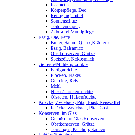
Kosmetik
Körperpflege, Deo
Reinigungsmittel,
Sonnenschutz
Toilettenpapier,
Zahn-und Mundpflege
Essig, Öle, Fette
Butter, Sahne, Quark,Kräuterb.
Essig, Balsamico
Obstkonserven, Grütze
Speiseöle, Kokosmilch
Getreide/Mühlenprodukte
Fertiggerichte
Flocken, Flakes
Getreide, Reis
Mehl
Nüsse/Trockenfrüchte
Ölsaaten, Hülsenfrüchte
Knäcke, Zwieback, Pita, Toast, Reiswaffel
Knäcke, Zwieback, Pita,Toast
Konserven, im Glas
Gemüse im Glas/Konserven
Obstkonserven, Grütze
Tomatiges, Ketchup, Saucen
Lektüre/Ratgeber