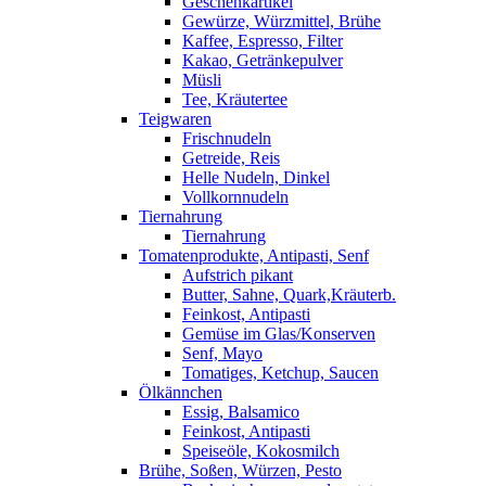
Geschenkartikel
Gewürze, Würzmittel, Brühe
Kaffee, Espresso, Filter
Kakao, Getränkepulver
Müsli
Tee, Kräutertee
Teigwaren
Frischnudeln
Getreide, Reis
Helle Nudeln, Dinkel
Vollkornnudeln
Tiernahrung
Tiernahrung
Tomatenprodukte, Antipasti, Senf
Aufstrich pikant
Butter, Sahne, Quark,Kräuterb.
Feinkost, Antipasti
Gemüse im Glas/Konserven
Senf, Mayo
Tomatiges, Ketchup, Saucen
Ölkännchen
Essig, Balsamico
Feinkost, Antipasti
Speiseöle, Kokosmilch
Brühe, Soßen, Würzen, Pesto