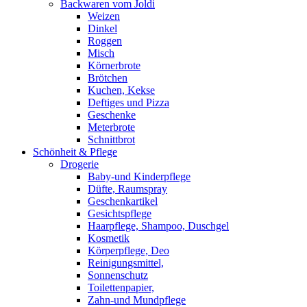
Backwaren vom Joldi
Weizen
Dinkel
Roggen
Misch
Körnerbrote
Brötchen
Kuchen, Kekse
Deftiges und Pizza
Geschenke
Meterbrote
Schnittbrot
Schönheit & Pflege
Drogerie
Baby-und Kinderpflege
Düfte, Raumspray
Geschenkartikel
Gesichtspflege
Haarpflege, Shampoo, Duschgel
Kosmetik
Körperpflege, Deo
Reinigungsmittel,
Sonnenschutz
Toilettenpapier,
Zahn-und Mundpflege