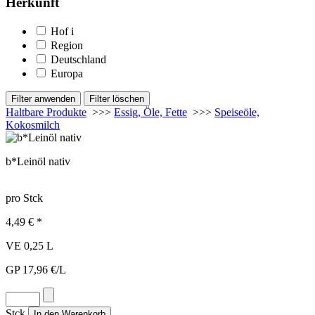
Herkunft
Hof
i
Region
Deutschland
Europa
Haltbare Produkte
>>>
Essig, Öle, Fette
>>>
Speiseöle,
Kokosmilch
b*Leinöl nativ
pro Stck
4,49 € *
VE 0,25 L
GP 17,96 €/L
Stck