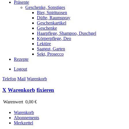
Präsente
Geschenke, Sonstiges
Bier, Spirituosen
Düfte, Raumspray
Geschenkartikel
Geschenke
Haarpflege, Shampoo, Duschgel
Körperpflege, Deo
Lektüre
Saatgut, Garten
Sekt, Prosecco
Rezepte
Logout
Telefon
Mail
Warenkorb
X
Warenkorb
fixieren
Warenwert
0,00 €
Warenkorb
Abonnements
Merkzettel