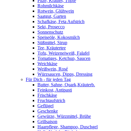
Pilze, Kräuter, Töpfe
Rohmilchkäse
Rotwein, Glühwein
Saatgut, Garten
Schafkäse, Feta Aufstrich
Sekt, Prosecco
Sonnenschutz
Speiseöle, Kokosmilch
Süßmittel, Sirup
Tee, Kräutertee
Tofu, Weizeneiweiß, Falafel
Tomatiges, Ketchup, Saucen
Weichkäse
Weißwein, Rosé
Würzsaucen, Dipps, Dressing
Für Dich - für jeden Tag
Butter, Sahne, Quark,Kräuterb.
Feinkost, Antipasti
Frischkäse
Fruchtaufstrich
Geflügel
Geschenke
Gewürze, Würzmittel, Brühe
Grillsaison
Haarpflege, Shampoo, Duschgel