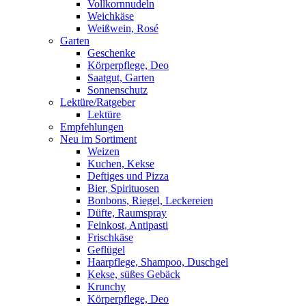
Vollkornnudeln
Weichkäse
Weißwein, Rosé
Garten
Geschenke
Körperpflege, Deo
Saatgut, Garten
Sonnenschutz
Lektüre/Ratgeber
Lektüre
Empfehlungen
Neu im Sortiment
Weizen
Kuchen, Kekse
Deftiges und Pizza
Bier, Spirituosen
Bonbons, Riegel, Leckereien
Düfte, Raumspray
Feinkost, Antipasti
Frischkäse
Geflügel
Haarpflege, Shampoo, Duschgel
Kekse, süßes Gebäck
Krunchy
Körperpflege, Deo