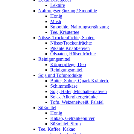
Lektüre
Nahrungsergänzung/ Smoothie
Honig
Müsli
Smoothie, Nahrungsergänzung
Tee, Kräutertee
Nüsse, Trockenfüchte, Saaten
Nüsse/Trockenfrüchte
Pikante Knabbereien
Ölsaaten, Hülsenfrüchte
Reinigungsmittel
Körperpflege, Deo
Reinigungsmittel,
Soja und Tofuprodukte
Butter, Sahne, Quark,Kräuterb.
Schimmelkäse
Soja, Hafer, Milchalternativen
Soja-, Allergikergetränke
Tofu, Weizeneiweiß, Falafel
Süßmittel
Honig
Kakao, Getränkepulver
Süßmittel, Sirup
Tee, Kaffee, Kakao