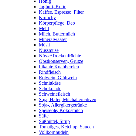
Honig
Joghurt, Kefir
Kaffee, Espresso, Filter
Krunchy
Körperpflege, Deo
Mehl
Milch, Buttermilch
Mineralwasser
Müsli
Nussmuse
Nüsse/Trockenfrüchte
Obstkonserven, Grütze
Pikante Knabbereien
Rindfleisch
Rotwein, Glühwein
Schnittkäse
Schokolade
Schweinefleisch
Soja, Hafer, Milchalternativen
Soja-, Allergikergetränke
Speiseöle, Kokosmilch
Säfte
Süßmittel, Sirup
Tomatiges, Ketchup, Saucen
Vollkornnudeln