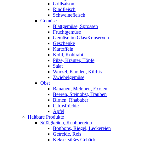
Grillsaison
Rindfleisch
Schweinefleisch
Gemüse
Blattgemüse, Sprossen
Fruchtgemüse
Gemüse im Glas/Konserven
Geschenke
Kartoffeln
Kohl, Kohlrabi
Pilze, Kräuter, Töpfe
Salat
Wurzel, Knollen, Kürbis
Zwiebelgemüse
Obst
Bananen, Melonen, Exoten
Beeren, Steinobst, Trauben
Birnen, Rhababer
Citrusfrüchte
Äpfel
Haltbare Produkte
Süßigkeiten, Knabbereien
Bonbons, Riegel, Leckereien
Getreide, Reis
Kekse, süßes Gebäck