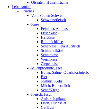
Ölsaaten, Hülsenfrüchte
Lebensmittel
Frisches
Vom Söthen Schwein
Schweinefleisch
Käse
Feinkost, Antipasti
Frischkäse
Hartkäse
Rohmilchkäse
Schafkäse, Feta Aufstrich
Schimmelkäse
Schnittkäse
Weichkäse
Ziegenkäse
Milchprodukte, Eier
Butter, Sahne, Quark,Kräuterb.
Eier
Joghurt, Kefir
Milch, Buttermilch
Schaf/Ziege
Fleisch, Fisch
Aufstrich pikant
Fisch, Fischsalat
Geflügel