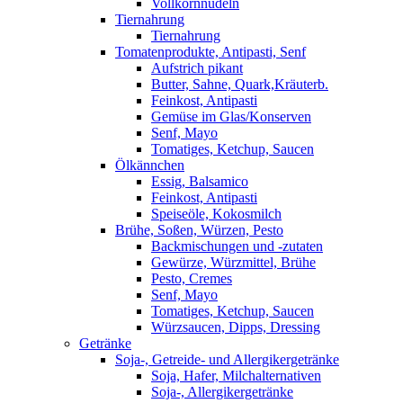
Vollkornnudeln
Tiernahrung
Tiernahrung
Tomatenprodukte, Antipasti, Senf
Aufstrich pikant
Butter, Sahne, Quark,Kräuterb.
Feinkost, Antipasti
Gemüse im Glas/Konserven
Senf, Mayo
Tomatiges, Ketchup, Saucen
Ölkännchen
Essig, Balsamico
Feinkost, Antipasti
Speiseöle, Kokosmilch
Brühe, Soßen, Würzen, Pesto
Backmischungen und -zutaten
Gewürze, Würzmittel, Brühe
Pesto, Cremes
Senf, Mayo
Tomatiges, Ketchup, Saucen
Würzsaucen, Dipps, Dressing
Getränke
Soja-, Getreide- und Allergikergetränke
Soja, Hafer, Milchalternativen
Soja-, Allergikergetränke