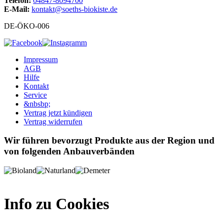
Telefon:
04847-8094700
E-Mail:
kontakt@soeths-biokiste.de
DE-ÖKO-006
Impressum
AGB
Hilfe
Kontakt
Service
&nbsbp;
Vertrag jetzt kündigen
Vertrag widerrufen
Wir führen bevorzugt Produkte aus der Region und
von folgenden Anbauverbänden
Info zu Cookies