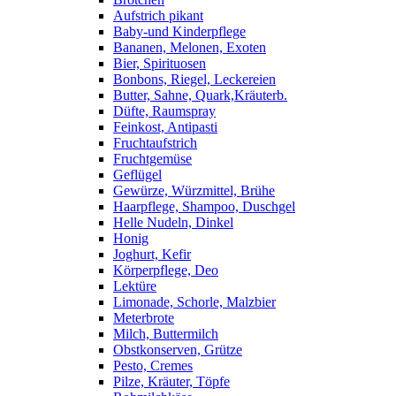
Aufstrich pikant
Baby-und Kinderpflege
Bananen, Melonen, Exoten
Bier, Spirituosen
Bonbons, Riegel, Leckereien
Butter, Sahne, Quark,Kräuterb.
Düfte, Raumspray
Feinkost, Antipasti
Fruchtaufstrich
Fruchtgemüse
Geflügel
Gewürze, Würzmittel, Brühe
Haarpflege, Shampoo, Duschgel
Helle Nudeln, Dinkel
Honig
Joghurt, Kefir
Körperpflege, Deo
Lektüre
Limonade, Schorle, Malzbier
Meterbrote
Milch, Buttermilch
Obstkonserven, Grütze
Pesto, Cremes
Pilze, Kräuter, Töpfe