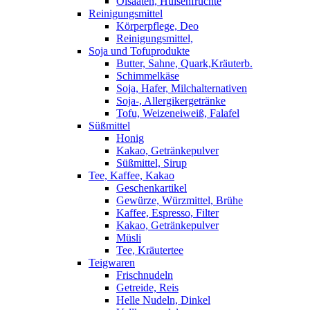
Ölsaaten, Hülsenfrüchte
Reinigungsmittel
Körperpflege, Deo
Reinigungsmittel,
Soja und Tofuprodukte
Butter, Sahne, Quark,Kräuterb.
Schimmelkäse
Soja, Hafer, Milchalternativen
Soja-, Allergikergetränke
Tofu, Weizeneiweiß, Falafel
Süßmittel
Honig
Kakao, Getränkepulver
Süßmittel, Sirup
Tee, Kaffee, Kakao
Geschenkartikel
Gewürze, Würzmittel, Brühe
Kaffee, Espresso, Filter
Kakao, Getränkepulver
Müsli
Tee, Kräutertee
Teigwaren
Frischnudeln
Getreide, Reis
Helle Nudeln, Dinkel