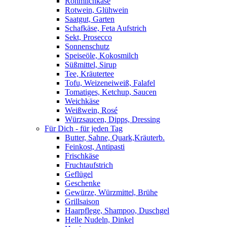
Rohmilchkäse
Rotwein, Glühwein
Saatgut, Garten
Schafkäse, Feta Aufstrich
Sekt, Prosecco
Sonnenschutz
Speiseöle, Kokosmilch
Süßmittel, Sirup
Tee, Kräutertee
Tofu, Weizeneiweiß, Falafel
Tomatiges, Ketchup, Saucen
Weichkäse
Weißwein, Rosé
Würzsaucen, Dipps, Dressing
Für Dich - für jeden Tag
Butter, Sahne, Quark,Kräuterb.
Feinkost, Antipasti
Frischkäse
Fruchtaufstrich
Geflügel
Geschenke
Gewürze, Würzmittel, Brühe
Grillsaison
Haarpflege, Shampoo, Duschgel
Helle Nudeln, Dinkel