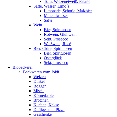
Tofu, Weizeneiweiß, Falafel
Säfte, Wasser, Limo´s
Limonade, Schorle, Malzbier
Mineralwasser
Säfte
Wein
Bier, Spirituosen
Rotwein, Glühwein
Sekt, Prosecco
Weißwein, Rosé
Bier, Cidre, Spirituosen
Bier, Spirituosen
Osterglück
Sekt, Prosecco
Biobäckerei
Backwaren vom Joldi
Weizen
Dinkel
Roggen
Misch
Körnerbrote
Brötchen
Kuchen, Kekse
Deftiges und Pizza
Geschenke