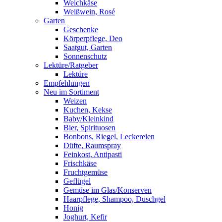
Weichkäse
Weißwein, Rosé
Garten
Geschenke
Körperpflege, Deo
Saatgut, Garten
Sonnenschutz
Lektüre/Ratgeber
Lektüre
Empfehlungen
Neu im Sortiment
Weizen
Kuchen, Kekse
Baby/Kleinkind
Bier, Spirituosen
Bonbons, Riegel, Leckereien
Düfte, Raumspray
Feinkost, Antipasti
Frischkäse
Fruchtgemüse
Geflügel
Gemüse im Glas/Konserven
Haarpflege, Shampoo, Duschgel
Honig
Joghurt, Kefir