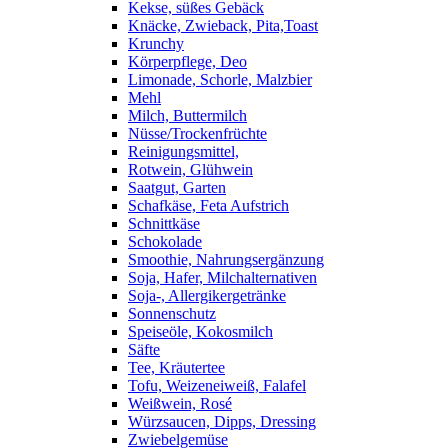
Kekse, süßes Gebäck
Knäcke, Zwieback, Pita,Toast
Krunchy
Körperpflege, Deo
Limonade, Schorle, Malzbier
Mehl
Milch, Buttermilch
Nüsse/Trockenfrüchte
Reinigungsmittel,
Rotwein, Glühwein
Saatgut, Garten
Schafkäse, Feta Aufstrich
Schnittkäse
Schokolade
Smoothie, Nahrungsergänzung
Soja, Hafer, Milchalternativen
Soja-, Allergikergetränke
Sonnenschutz
Speiseöle, Kokosmilch
Säfte
Tee, Kräutertee
Tofu, Weizeneiweiß, Falafel
Weißwein, Rosé
Würzsaucen, Dipps, Dressing
Zwiebelgemüse