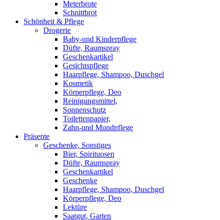
Meterbrote
Schnittbrot
Schönheit & Pflege
Drogerie
Baby-und Kinderpflege
Düfte, Raumspray
Geschenkartikel
Gesichtspflege
Haarpflege, Shampoo, Duschgel
Kosmetik
Körperpflege, Deo
Reinigungsmittel,
Sonnenschutz
Toilettenpapier,
Zahn-und Mundpflege
Präsente
Geschenke, Sonstiges
Bier, Spirituosen
Düfte, Raumspray
Geschenkartikel
Geschenke
Haarpflege, Shampoo, Duschgel
Körperpflege, Deo
Lektüre
Saatgut, Garten