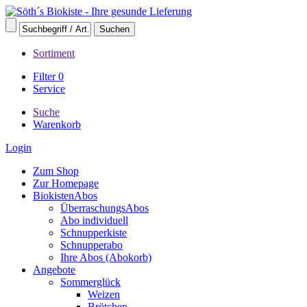
Sortiment
Filter
0
Service
Suche
Warenkorb
Login
Zum Shop
Zur Homepage
BiokistenAbos
ÜberraschungsAbos
Abo individuell
Schnupperkiste
Schnupperabo
Ihre Abos (Abokorb)
Angebote
Sommerglück
Weizen
Brötchen