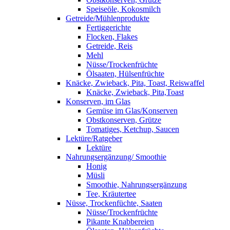
Speiseöle, Kokosmilch
Getreide/Mühlenprodukte
Fertiggerichte
Flocken, Flakes
Getreide, Reis
Mehl
Nüsse/Trockenfrüchte
Ölsaaten, Hülsenfrüchte
Knäcke, Zwieback, Pita, Toast, Reiswaffel
Knäcke, Zwieback, Pita,Toast
Konserven, im Glas
Gemüse im Glas/Konserven
Obstkonserven, Grütze
Tomatiges, Ketchup, Saucen
Lektüre/Ratgeber
Lektüre
Nahrungsergänzung/ Smoothie
Honig
Müsli
Smoothie, Nahrungsergänzung
Tee, Kräutertee
Nüsse, Trockenfüchte, Saaten
Nüsse/Trockenfrüchte
Pikante Knabbereien