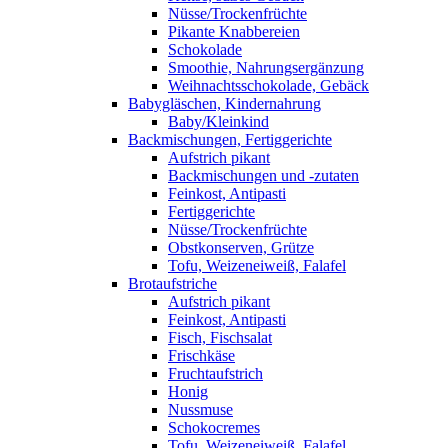
Nüsse/Trockenfrüchte
Pikante Knabbereien
Schokolade
Smoothie, Nahrungsergänzung
Weihnachtsschokolade, Gebäck
Babygläschen, Kindernahrung
Baby/Kleinkind
Backmischungen, Fertiggerichte
Aufstrich pikant
Backmischungen und -zutaten
Feinkost, Antipasti
Fertiggerichte
Nüsse/Trockenfrüchte
Obstkonserven, Grütze
Tofu, Weizeneiweiß, Falafel
Brotaufstriche
Aufstrich pikant
Feinkost, Antipasti
Fisch, Fischsalat
Frischkäse
Fruchtaufstrich
Honig
Nussmuse
Schokocremes
Tofu, Weizeneiweiß, Falafel