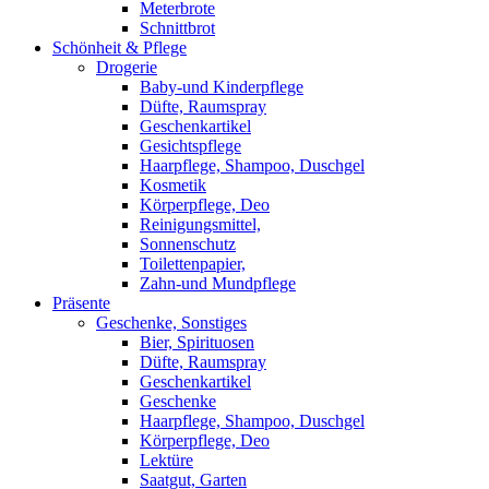
Meterbrote
Schnittbrot
Schönheit & Pflege
Drogerie
Baby-und Kinderpflege
Düfte, Raumspray
Geschenkartikel
Gesichtspflege
Haarpflege, Shampoo, Duschgel
Kosmetik
Körperpflege, Deo
Reinigungsmittel,
Sonnenschutz
Toilettenpapier,
Zahn-und Mundpflege
Präsente
Geschenke, Sonstiges
Bier, Spirituosen
Düfte, Raumspray
Geschenkartikel
Geschenke
Haarpflege, Shampoo, Duschgel
Körperpflege, Deo
Lektüre
Saatgut, Garten