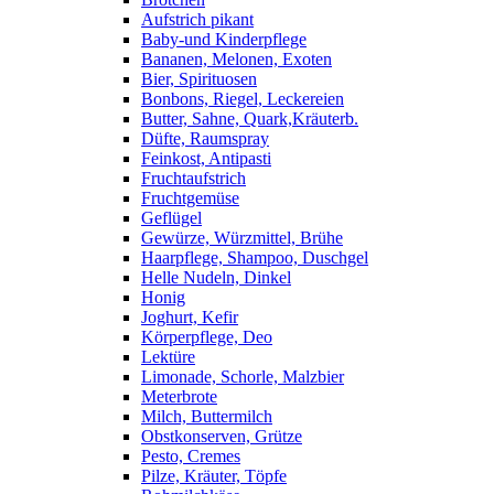
Aufstrich pikant
Baby-und Kinderpflege
Bananen, Melonen, Exoten
Bier, Spirituosen
Bonbons, Riegel, Leckereien
Butter, Sahne, Quark,Kräuterb.
Düfte, Raumspray
Feinkost, Antipasti
Fruchtaufstrich
Fruchtgemüse
Geflügel
Gewürze, Würzmittel, Brühe
Haarpflege, Shampoo, Duschgel
Helle Nudeln, Dinkel
Honig
Joghurt, Kefir
Körperpflege, Deo
Lektüre
Limonade, Schorle, Malzbier
Meterbrote
Milch, Buttermilch
Obstkonserven, Grütze
Pesto, Cremes
Pilze, Kräuter, Töpfe