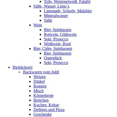
Tofu, Weizeneiweiß, Falafel
Säfte, Wasser, Limo´s
Limonade, Schorle, Malzbier
Mineralwasser
Säfte
Wein
Bier, Spirituosen
Rotwein, Glühwein
Sekt, Prosecco
Weißwein, Rosé
Bier, Cidre, Spirituosen
Bier, Spirituosen
Osterglück
Sekt, Prosecco
Biobäckerei
Backwaren vom Joldi
Weizen
Dinkel
Roggen
Misch
Körnerbrote
Brötchen
Kuchen, Kekse
Deftiges und Pizza
Geschenke