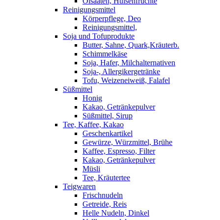
Ölsaaten, Hülsenfrüchte
Reinigungsmittel
Körperpflege, Deo
Reinigungsmittel,
Soja und Tofuprodukte
Butter, Sahne, Quark,Kräuterb.
Schimmelkäse
Soja, Hafer, Milchalternativen
Soja-, Allergikergetränke
Tofu, Weizeneiweiß, Falafel
Süßmittel
Honig
Kakao, Getränkepulver
Süßmittel, Sirup
Tee, Kaffee, Kakao
Geschenkartikel
Gewürze, Würzmittel, Brühe
Kaffee, Espresso, Filter
Kakao, Getränkepulver
Müsli
Tee, Kräutertee
Teigwaren
Frischnudeln
Getreide, Reis
Helle Nudeln, Dinkel