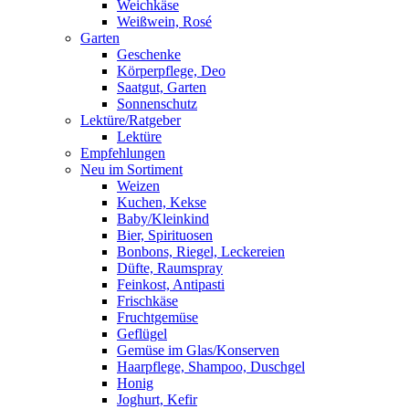
Weichkäse
Weißwein, Rosé
Garten
Geschenke
Körperpflege, Deo
Saatgut, Garten
Sonnenschutz
Lektüre/Ratgeber
Lektüre
Empfehlungen
Neu im Sortiment
Weizen
Kuchen, Kekse
Baby/Kleinkind
Bier, Spirituosen
Bonbons, Riegel, Leckereien
Düfte, Raumspray
Feinkost, Antipasti
Frischkäse
Fruchtgemüse
Geflügel
Gemüse im Glas/Konserven
Haarpflege, Shampoo, Duschgel
Honig
Joghurt, Kefir