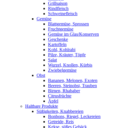
Grillsaison
Rindfleisch
Schweinefleisch
Gemüse
Blattgemüse, Sprossen
Fruchtgemüse
Gemüse im Glas/Konserven
Geschenke
Kartoffeln
Kohl, Kohlrabi
Pilze, Kräuter, Töpfe
Salat
Wurzel, Knollen, Kürbis
Zwiebelgemüse
Obst
Bananen, Melonen, Exoten
Beeren, Steinobst, Trauben
Birnen, Rhababer
Citrusfrüchte
Äpfel
Haltbare Produkte
Süßigkeiten, Knabbereien
Bonbons, Riegel, Leckereien
Getreide, Reis
Kekse, süßes Gebäck