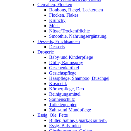
Cerealien, Flocken
Bonbons, Riegel, Leckereien
Flocken, Flakes
Krunchy
Müsli
Nüsse/Trockenfrüchte
Smoothie, Nahrungsergänzung
Desserts, Fruchtsaucen
Desserts
Drogerie
Baby-und Kinderpflege
Düfte, Raumspray
Geschenkartikel
Gesichtspflege
Haarpflege, Shampoo, Duschgel
Kosmetik
Körperpflege, Deo
Reinigungsmittel,
Sonnenschutz
Toilettenpapier,
Zahn-und Mundpflege
Essig, Öle, Fette
Butter, Sahne, Quark,Kräuterb.
Essig, Balsamico
Obstkonserven, Grütze