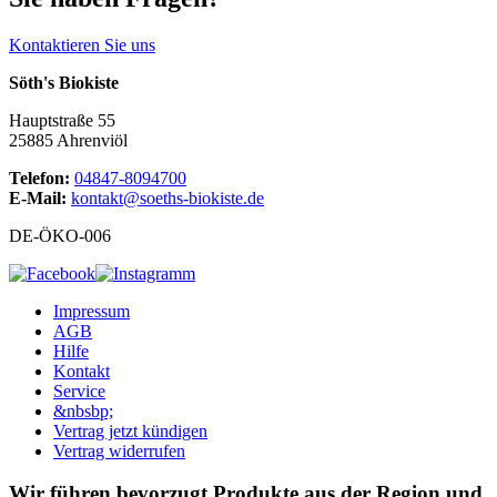
Kontaktieren Sie uns
Söth's Biokiste
Hauptstraße 55
25885 Ahrenviöl
Telefon:
04847-8094700
E-Mail:
kontakt@soeths-biokiste.de
DE-ÖKO-006
Impressum
AGB
Hilfe
Kontakt
Service
&nbsbp;
Vertrag jetzt kündigen
Vertrag widerrufen
Wir führen bevorzugt Produkte aus der Region und