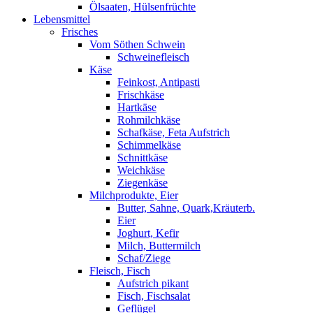
Ölsaaten, Hülsenfrüchte
Lebensmittel
Frisches
Vom Söthen Schwein
Schweinefleisch
Käse
Feinkost, Antipasti
Frischkäse
Hartkäse
Rohmilchkäse
Schafkäse, Feta Aufstrich
Schimmelkäse
Schnittkäse
Weichkäse
Ziegenkäse
Milchprodukte, Eier
Butter, Sahne, Quark,Kräuterb.
Eier
Joghurt, Kefir
Milch, Buttermilch
Schaf/Ziege
Fleisch, Fisch
Aufstrich pikant
Fisch, Fischsalat
Geflügel