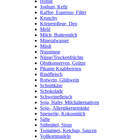
Honig
Joghurt, Kefir
Kaffee, Espresso, Filter
Krunchy
Körperpflege, Deo
Mehl
Milch, Buttermilch
Mineralwasser
Müsli
Nussmuse
Nüsse/Trockenfrüchte
Obstkonserven, Grütze
Pikante Knabbereien
Rindfleisch
Rotwein, Glühwein
Schnittkäse
Schokolade
Schweinefleisch
Soja, Hafer, Milchalternativen
Soja-, Allergikergetränke
Speiseöle, Kokosmilch
Säfte
Süßmittel, Sirup
Tomatiges, Ketchup, Saucen
Vollkornnudeln