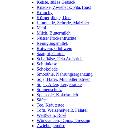
Kekse, süßes Gebäck
Knäcke, Zwieback, Pita,Toast
Krunchy
Körperpflege, Deo
Limonade, Schorle, Malzbier
Mehl
Milch, Buttermilch
Nüsse/Trockenfrüchte
Reinigungsmittel,
Rotwein, Glühwein
Saatgut, Garten
Schafkäse, Feta Aufstrich
Schnittkäse
Schokolade
Smoothie, Nahrungsergänzung
Soja, Hafer, Milchalternativen
Soja-, Allergikergetränke
Sonnenschutz
Speiseöle, Kokosmilch
Säfte
Tee, Kräutertee
Tofu, Weizeneiweiß, Falafel
Weißwein, Rosé
Würzsaucen, Dipps, Dressing
Zwiebelgemüse