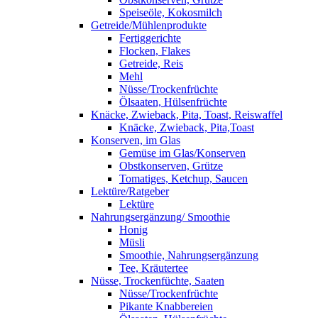
Speiseöle, Kokosmilch
Getreide/Mühlenprodukte
Fertiggerichte
Flocken, Flakes
Getreide, Reis
Mehl
Nüsse/Trockenfrüchte
Ölsaaten, Hülsenfrüchte
Knäcke, Zwieback, Pita, Toast, Reiswaffel
Knäcke, Zwieback, Pita,Toast
Konserven, im Glas
Gemüse im Glas/Konserven
Obstkonserven, Grütze
Tomatiges, Ketchup, Saucen
Lektüre/Ratgeber
Lektüre
Nahrungsergänzung/ Smoothie
Honig
Müsli
Smoothie, Nahrungsergänzung
Tee, Kräutertee
Nüsse, Trockenfüchte, Saaten
Nüsse/Trockenfrüchte
Pikante Knabbereien