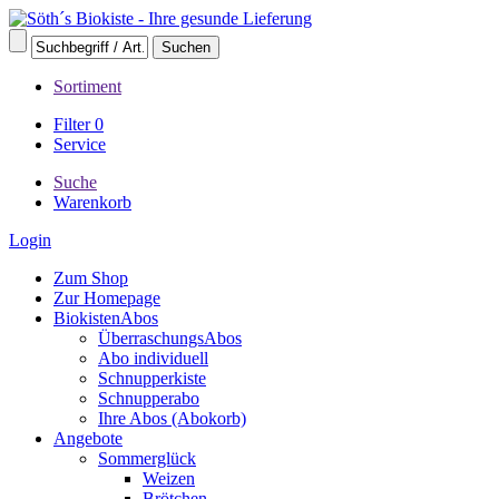
Sortiment
Filter
0
Service
Suche
Warenkorb
Login
Zum Shop
Zur Homepage
BiokistenAbos
ÜberraschungsAbos
Abo individuell
Schnupperkiste
Schnupperabo
Ihre Abos (Abokorb)
Angebote
Sommerglück
Weizen
Brötchen