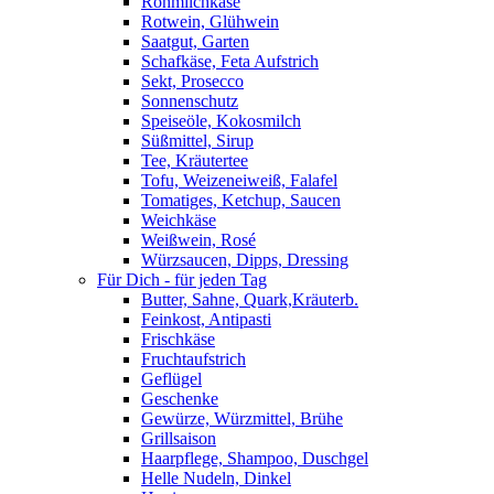
Rohmilchkäse
Rotwein, Glühwein
Saatgut, Garten
Schafkäse, Feta Aufstrich
Sekt, Prosecco
Sonnenschutz
Speiseöle, Kokosmilch
Süßmittel, Sirup
Tee, Kräutertee
Tofu, Weizeneiweiß, Falafel
Tomatiges, Ketchup, Saucen
Weichkäse
Weißwein, Rosé
Würzsaucen, Dipps, Dressing
Für Dich - für jeden Tag
Butter, Sahne, Quark,Kräuterb.
Feinkost, Antipasti
Frischkäse
Fruchtaufstrich
Geflügel
Geschenke
Gewürze, Würzmittel, Brühe
Grillsaison
Haarpflege, Shampoo, Duschgel
Helle Nudeln, Dinkel