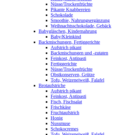
Nüsse/Trockenfrüchte
Pikante Knabbereien
Schokolade
Smoothie, Nahrungsergänzung
Weihnachtsschokolade, Gebäck
Babygläschen, Kindernahrung
Baby/Kleinkind
Backmischungen, Fertiggerichte
Aufstrich pikant
Backmischungen und -zutaten
Feinkost, Antipasti
Fertiggerichte
Nüsse/Trockenfrüchte
Obstkonserven, Grütze
Tofu, Weizeneiweiß, Falafel
Brotaufstriche
Aufstrich pikant
Feinkost, Antipasti
Fisch, Fischsalat
Frischkäse
Fruchtaufstrich
Honig
Nussmuse
Schokocremes
Tofu, Weizeneiweiß, Falafel