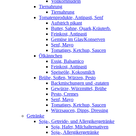
Vollkornnudeln
Tiernahrung
Tiernahrung
Tomatenprodukte, Antipasti, Senf
Aufstrich pikant
Butter, Sahne, Quark,Kräuterb.
Feinkost, Antipasti
Gemüse im Glas/Konserven
Senf, Mayo
Tomatiges, Ketchup, Saucen
Ölkännchen
Essig, Balsamico
Feinkost, Antipasti
Speiseöle, Kokosmilch
Brühe, Soßen, Würzen, Pesto
Backmischungen und -zutaten
Gewürze, Würzmittel, Brühe
Pesto, Cremes
Senf, Mayo
Tomatiges, Ketchup, Saucen
Würzsaucen, Dipps, Dressing
Getränke
Soja-, Getreide- und Allergikergetränke
Soja, Hafer, Milchalternativen
Soja-, Allergikergetränke