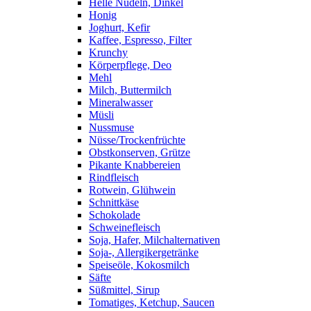
Helle Nudeln, Dinkel
Honig
Joghurt, Kefir
Kaffee, Espresso, Filter
Krunchy
Körperpflege, Deo
Mehl
Milch, Buttermilch
Mineralwasser
Müsli
Nussmuse
Nüsse/Trockenfrüchte
Obstkonserven, Grütze
Pikante Knabbereien
Rindfleisch
Rotwein, Glühwein
Schnittkäse
Schokolade
Schweinefleisch
Soja, Hafer, Milchalternativen
Soja-, Allergikergetränke
Speiseöle, Kokosmilch
Säfte
Süßmittel, Sirup
Tomatiges, Ketchup, Saucen