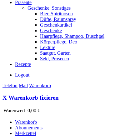
Präsente
Geschenke, Sonstiges
Bier, Spirituosen
Düfte, Raumspray
Geschenkartikel
Geschenke
Haarpflege, Shampoo, Duschgel
Körperpflege, Deo
Lektüre
Saatgut, Garten
Sekt, Prosecco
Rezepte
Logout
Telefon
Mail
Warenkorb
X
Warenkorb
fixieren
Warenwert
0,00 €
Warenkorb
Abonnements
Merkzettel