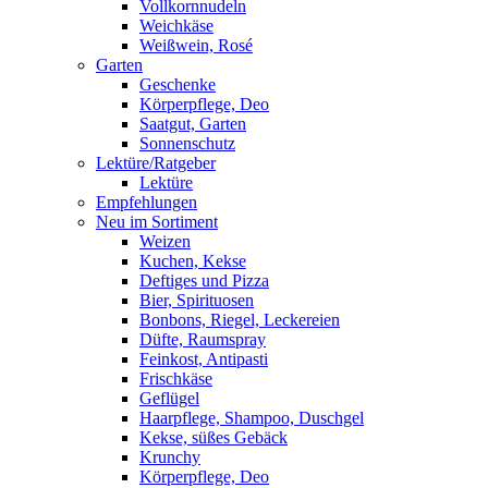
Vollkornnudeln
Weichkäse
Weißwein, Rosé
Garten
Geschenke
Körperpflege, Deo
Saatgut, Garten
Sonnenschutz
Lektüre/Ratgeber
Lektüre
Empfehlungen
Neu im Sortiment
Weizen
Kuchen, Kekse
Deftiges und Pizza
Bier, Spirituosen
Bonbons, Riegel, Leckereien
Düfte, Raumspray
Feinkost, Antipasti
Frischkäse
Geflügel
Haarpflege, Shampoo, Duschgel
Kekse, süßes Gebäck
Krunchy
Körperpflege, Deo