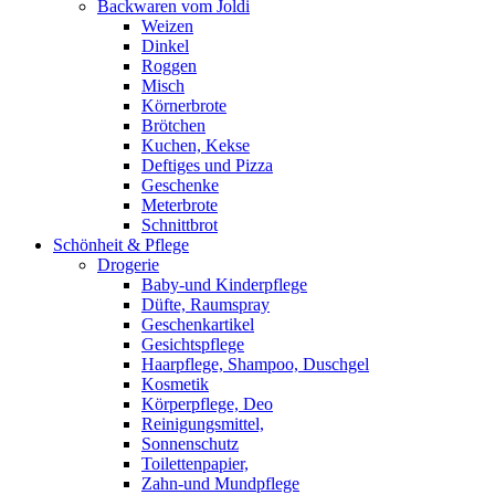
Backwaren vom Joldi
Weizen
Dinkel
Roggen
Misch
Körnerbrote
Brötchen
Kuchen, Kekse
Deftiges und Pizza
Geschenke
Meterbrote
Schnittbrot
Schönheit & Pflege
Drogerie
Baby-und Kinderpflege
Düfte, Raumspray
Geschenkartikel
Gesichtspflege
Haarpflege, Shampoo, Duschgel
Kosmetik
Körperpflege, Deo
Reinigungsmittel,
Sonnenschutz
Toilettenpapier,
Zahn-und Mundpflege