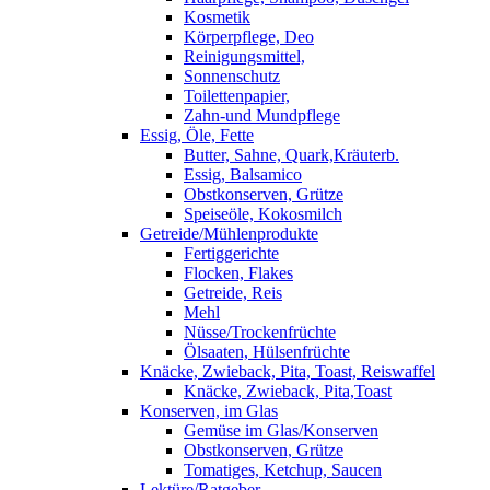
Kosmetik
Körperpflege, Deo
Reinigungsmittel,
Sonnenschutz
Toilettenpapier,
Zahn-und Mundpflege
Essig, Öle, Fette
Butter, Sahne, Quark,Kräuterb.
Essig, Balsamico
Obstkonserven, Grütze
Speiseöle, Kokosmilch
Getreide/Mühlenprodukte
Fertiggerichte
Flocken, Flakes
Getreide, Reis
Mehl
Nüsse/Trockenfrüchte
Ölsaaten, Hülsenfrüchte
Knäcke, Zwieback, Pita, Toast, Reiswaffel
Knäcke, Zwieback, Pita,Toast
Konserven, im Glas
Gemüse im Glas/Konserven
Obstkonserven, Grütze
Tomatiges, Ketchup, Saucen
Lektüre/Ratgeber