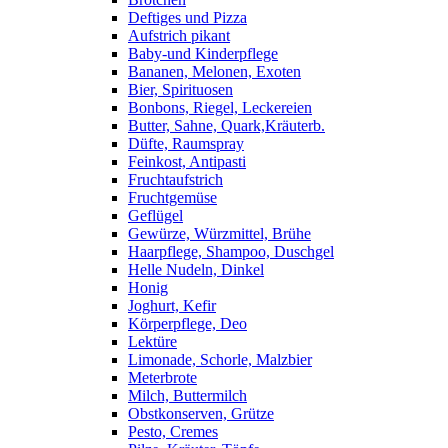
Deftiges und Pizza
Aufstrich pikant
Baby-und Kinderpflege
Bananen, Melonen, Exoten
Bier, Spirituosen
Bonbons, Riegel, Leckereien
Butter, Sahne, Quark,Kräuterb.
Düfte, Raumspray
Feinkost, Antipasti
Fruchtaufstrich
Fruchtgemüse
Geflügel
Gewürze, Würzmittel, Brühe
Haarpflege, Shampoo, Duschgel
Helle Nudeln, Dinkel
Honig
Joghurt, Kefir
Körperpflege, Deo
Lektüre
Limonade, Schorle, Malzbier
Meterbrote
Milch, Buttermilch
Obstkonserven, Grütze
Pesto, Cremes