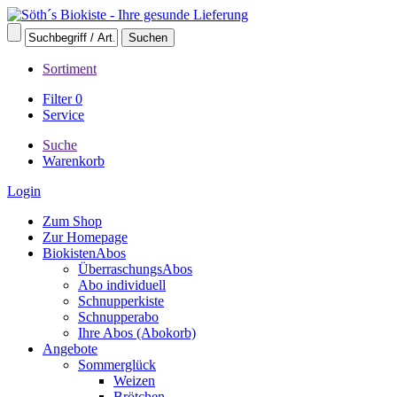
Sortiment
Filter
0
Service
Suche
Warenkorb
Login
Zum Shop
Zur Homepage
BiokistenAbos
ÜberraschungsAbos
Abo individuell
Schnupperkiste
Schnupperabo
Ihre Abos (Abokorb)
Angebote
Sommerglück
Weizen
Brötchen