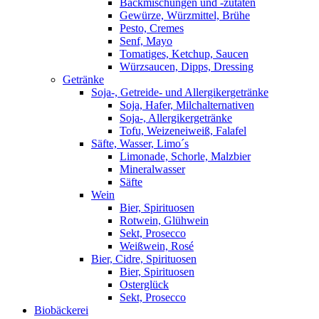
Backmischungen und -zutaten
Gewürze, Würzmittel, Brühe
Pesto, Cremes
Senf, Mayo
Tomatiges, Ketchup, Saucen
Würzsaucen, Dipps, Dressing
Getränke
Soja-, Getreide- und Allergikergetränke
Soja, Hafer, Milchalternativen
Soja-, Allergikergetränke
Tofu, Weizeneiweiß, Falafel
Säfte, Wasser, Limo´s
Limonade, Schorle, Malzbier
Mineralwasser
Säfte
Wein
Bier, Spirituosen
Rotwein, Glühwein
Sekt, Prosecco
Weißwein, Rosé
Bier, Cidre, Spirituosen
Bier, Spirituosen
Osterglück
Sekt, Prosecco
Biobäckerei