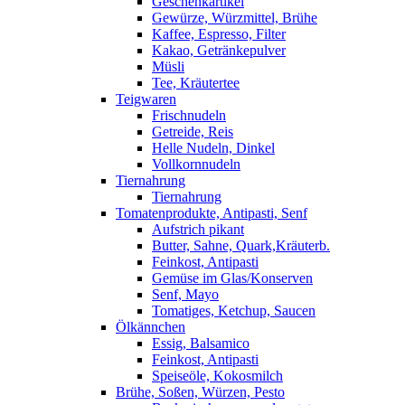
Geschenkartikel
Gewürze, Würzmittel, Brühe
Kaffee, Espresso, Filter
Kakao, Getränkepulver
Müsli
Tee, Kräutertee
Teigwaren
Frischnudeln
Getreide, Reis
Helle Nudeln, Dinkel
Vollkornnudeln
Tiernahrung
Tiernahrung
Tomatenprodukte, Antipasti, Senf
Aufstrich pikant
Butter, Sahne, Quark,Kräuterb.
Feinkost, Antipasti
Gemüse im Glas/Konserven
Senf, Mayo
Tomatiges, Ketchup, Saucen
Ölkännchen
Essig, Balsamico
Feinkost, Antipasti
Speiseöle, Kokosmilch
Brühe, Soßen, Würzen, Pesto