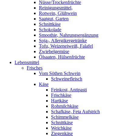
Nüsse/Trockenfrüchte
Reinigungsmittel,
Rotwein, Glühwein
Saatgut, Garten
Schnittkäse
Schokolade
Smoothie, Nahrungsergänzung
Soja-, Allergikergetränke
Tofu, Weizeneiweiß, Falafel
Zwiebelgemüse
Ölsaaten, Hülsenfrüchte
Lebensmittel
Frisches
Vom Söthen Schwein
Schweinefleisch
Käse
Feinkost, Antipasti
Frischkäse
Hartkäse
Rohmilchkäse
Schafkäse, Feta Aufstrich
Schimmelkäse
Schnittkäse
Weichkäse
Ziegenkäse