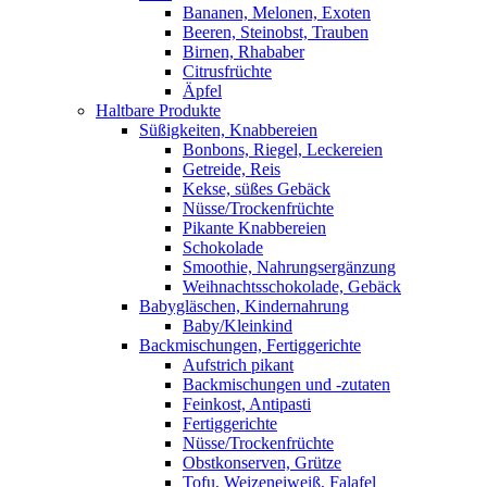
Bananen, Melonen, Exoten
Beeren, Steinobst, Trauben
Birnen, Rhababer
Citrusfrüchte
Äpfel
Haltbare Produkte
Süßigkeiten, Knabbereien
Bonbons, Riegel, Leckereien
Getreide, Reis
Kekse, süßes Gebäck
Nüsse/Trockenfrüchte
Pikante Knabbereien
Schokolade
Smoothie, Nahrungsergänzung
Weihnachtsschokolade, Gebäck
Babygläschen, Kindernahrung
Baby/Kleinkind
Backmischungen, Fertiggerichte
Aufstrich pikant
Backmischungen und -zutaten
Feinkost, Antipasti
Fertiggerichte
Nüsse/Trockenfrüchte
Obstkonserven, Grütze
Tofu, Weizeneiweiß, Falafel