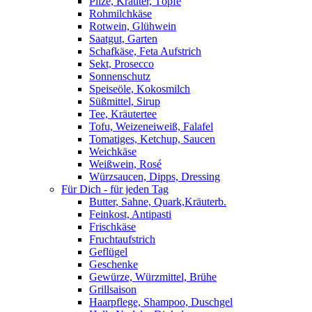
Pilze, Kräuter, Töpfe
Rohmilchkäse
Rotwein, Glühwein
Saatgut, Garten
Schafkäse, Feta Aufstrich
Sekt, Prosecco
Sonnenschutz
Speiseöle, Kokosmilch
Süßmittel, Sirup
Tee, Kräutertee
Tofu, Weizeneiweiß, Falafel
Tomatiges, Ketchup, Saucen
Weichkäse
Weißwein, Rosé
Würzsaucen, Dipps, Dressing
Für Dich - für jeden Tag
Butter, Sahne, Quark,Kräuterb.
Feinkost, Antipasti
Frischkäse
Fruchtaufstrich
Geflügel
Geschenke
Gewürze, Würzmittel, Brühe
Grillsaison
Haarpflege, Shampoo, Duschgel