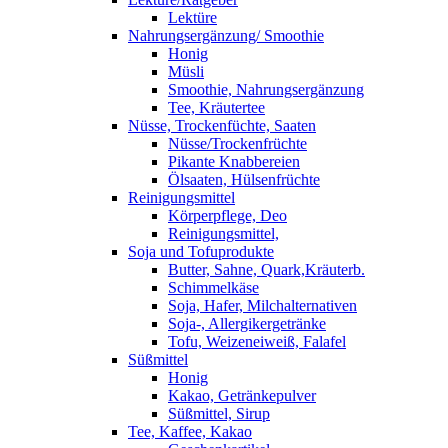
Lektüre
Nahrungsergänzung/ Smoothie
Honig
Müsli
Smoothie, Nahrungsergänzung
Tee, Kräutertee
Nüsse, Trockenfüchte, Saaten
Nüsse/Trockenfrüchte
Pikante Knabbereien
Ölsaaten, Hülsenfrüchte
Reinigungsmittel
Körperpflege, Deo
Reinigungsmittel,
Soja und Tofuprodukte
Butter, Sahne, Quark,Kräuterb.
Schimmelkäse
Soja, Hafer, Milchalternativen
Soja-, Allergikergetränke
Tofu, Weizeneiweiß, Falafel
Süßmittel
Honig
Kakao, Getränkepulver
Süßmittel, Sirup
Tee, Kaffee, Kakao