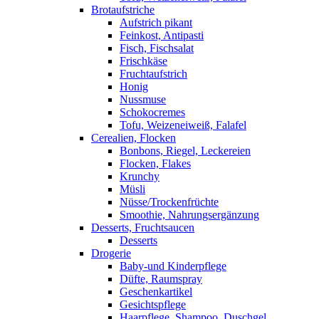
Brotaufstriche
Aufstrich pikant
Feinkost, Antipasti
Fisch, Fischsalat
Frischkäse
Fruchtaufstrich
Honig
Nussmuse
Schokocremes
Tofu, Weizeneiweiß, Falafel
Cerealien, Flocken
Bonbons, Riegel, Leckereien
Flocken, Flakes
Krunchy
Müsli
Nüsse/Trockenfrüchte
Smoothie, Nahrungsergänzung
Desserts, Fruchtsaucen
Desserts
Drogerie
Baby-und Kinderpflege
Düfte, Raumspray
Geschenkartikel
Gesichtspflege
Haarpflege, Shampoo, Duschgel