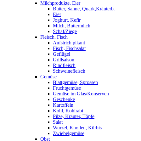
Milchprodukte, Eier
Butter, Sahne, Quark,Kräuterb.
Eier
Joghurt, Kefir
Milch, Buttermilch
Schaf/Ziege
Fleisch, Fisch
Aufstrich pikant
Fisch, Fischsalat
Geflügel
Grillsaison
Rindfleisch
Schweinefleisch
Gemüse
Blattgemüse, Sprossen
Fruchtgemüse
Gemüse im Glas/Konserven
Geschenke
Kartoffeln
Kohl, Kohlrabi
Pilze, Kräuter, Töpfe
Salat
Wurzel, Knollen, Kürbis
Zwiebelgemüse
Obst