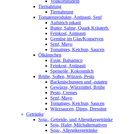
Vollkornnudeln
Tiernahrung
Tiernahrung
Tomatenprodukte, Antipasti, Senf
Aufstrich pikant
Butter, Sahne, Quark,Kräuterb.
Feinkost, Antipasti
Gemüse im Glas/Konserven
Senf, Mayo
Tomatiges, Ketchup, Saucen
Ölkännchen
Essig, Balsamico
Feinkost, Antipasti
Speiseöle, Kokosmilch
Brühe, Soßen, Würzen, Pesto
Backmischungen und -zutaten
Gewürze, Würzmittel, Brühe
Pesto, Cremes
Senf, Mayo
Tomatiges, Ketchup, Saucen
Würzsaucen, Dipps, Dressing
Getränke
Soja-, Getreide- und Allergikergetränke
Soja, Hafer, Milchalternativen
Soja-, Allergikergetränke