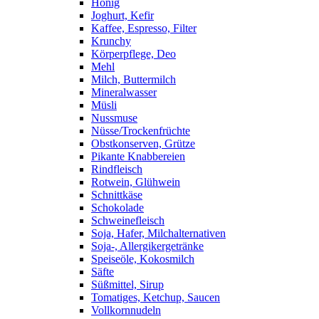
Honig
Joghurt, Kefir
Kaffee, Espresso, Filter
Krunchy
Körperpflege, Deo
Mehl
Milch, Buttermilch
Mineralwasser
Müsli
Nussmuse
Nüsse/Trockenfrüchte
Obstkonserven, Grütze
Pikante Knabbereien
Rindfleisch
Rotwein, Glühwein
Schnittkäse
Schokolade
Schweinefleisch
Soja, Hafer, Milchalternativen
Soja-, Allergikergetränke
Speiseöle, Kokosmilch
Säfte
Süßmittel, Sirup
Tomatiges, Ketchup, Saucen
Vollkornnudeln