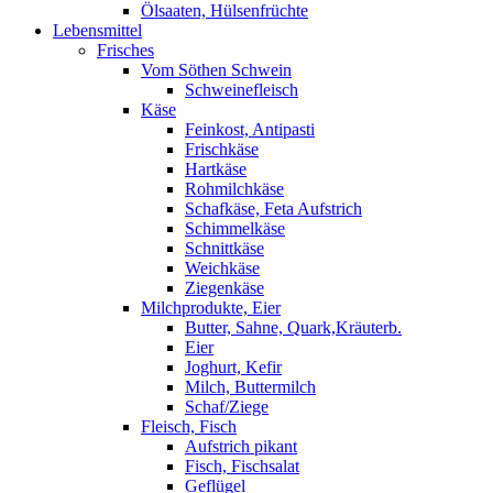
Ölsaaten, Hülsenfrüchte
Lebensmittel
Frisches
Vom Söthen Schwein
Schweinefleisch
Käse
Feinkost, Antipasti
Frischkäse
Hartkäse
Rohmilchkäse
Schafkäse, Feta Aufstrich
Schimmelkäse
Schnittkäse
Weichkäse
Ziegenkäse
Milchprodukte, Eier
Butter, Sahne, Quark,Kräuterb.
Eier
Joghurt, Kefir
Milch, Buttermilch
Schaf/Ziege
Fleisch, Fisch
Aufstrich pikant
Fisch, Fischsalat
Geflügel