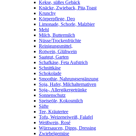
Kekse, süßes Gebäck
Knäcke, Zwieback, Pita,Toast
Krunchy
Körperpflege, Deo
Limonade, Schorle, Malzbier
Mehl
Milch, Buttermilch
Nüsse/Trockenfrüchte
Reinigungsmittel,
Rotwein, Glühwein
Saatgut, Garten
Schafkäse, Feta Aufstrich
Schnittkäse
Schokolade
Smoothie, Nahrungsergänzung
Soja, Hafer, Milchalternativen
Soja-, Allergikergetränke
Sonnenschutz
Speiseöle, Kokosmilch
Säfte
Tee, Kräutertee
Tofu, Weizeneiweiß, Falafel
Weißwein, Rosé
Würzsaucen, Dipps, Dressing
Zwiebelgemüse