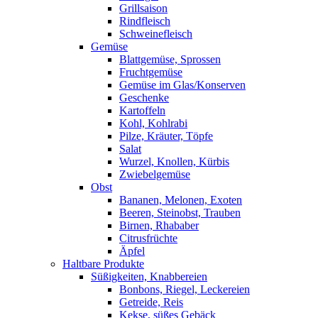
Grillsaison
Rindfleisch
Schweinefleisch
Gemüse
Blattgemüse, Sprossen
Fruchtgemüse
Gemüse im Glas/Konserven
Geschenke
Kartoffeln
Kohl, Kohlrabi
Pilze, Kräuter, Töpfe
Salat
Wurzel, Knollen, Kürbis
Zwiebelgemüse
Obst
Bananen, Melonen, Exoten
Beeren, Steinobst, Trauben
Birnen, Rhababer
Citrusfrüchte
Äpfel
Haltbare Produkte
Süßigkeiten, Knabbereien
Bonbons, Riegel, Leckereien
Getreide, Reis
Kekse, süßes Gebäck