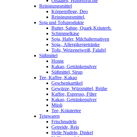
Ölsaaten, Hülsenfrüchte
Reinigungsmittel
Körperpflege, Deo
Reinigungsmittel,
Soja und Tofuprodukte
Butter, Sahne, Quark,Kräuterb.
Schimmelkäse
Soja, Hafer, Milchalternativen
Soja-, Allergikergetränke
Tofu, Weizeneiweiß, Falafel
Süßmittel
Honig
Kakao, Getränkepulver
Süßmittel, Sirup
Tee, Kaffee, Kakao
Geschenkartikel
Gewürze, Würzmittel, Brühe
Kaffee, Espresso, Filter
Kakao, Getränkepulver
Müsli
Tee, Kräutertee
Teigwaren
Frischnudeln
Getreide, Reis
Helle Nudeln, Dinkel