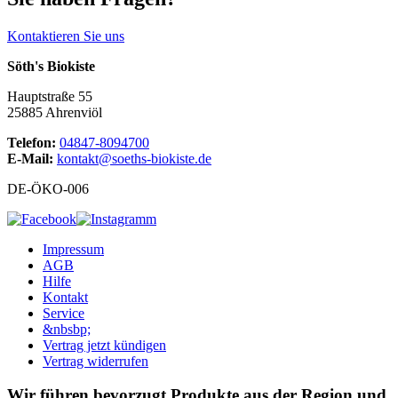
Kontaktieren Sie uns
Söth's Biokiste
Hauptstraße 55
25885 Ahrenviöl
Telefon:
04847-8094700
E-Mail:
kontakt@soeths-biokiste.de
DE-ÖKO-006
Impressum
AGB
Hilfe
Kontakt
Service
&nbsbp;
Vertrag jetzt kündigen
Vertrag widerrufen
Wir führen bevorzugt Produkte aus der Region und