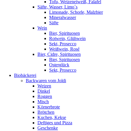
Tofu, Weizeneiweiß, Falafel
Säfte, Wasser, Limo´s
Limonade, Schorle, Malzbier
Mineralwasser
Säfte
Wein
Bier, Spirituosen
Rotwein, Glühwein
Sekt, Prosecco
Weißwein, Rosé
Bier, Cidre, Spirituosen
Bier, Spirituosen
Osterglück
Sekt, Prosecco
Biobäckerei
Backwaren vom Joldi
Weizen
Dinkel
Roggen
Misch
Körnerbrote
Brötchen
Kuchen, Kekse
Deftiges und Pizza
Geschenke