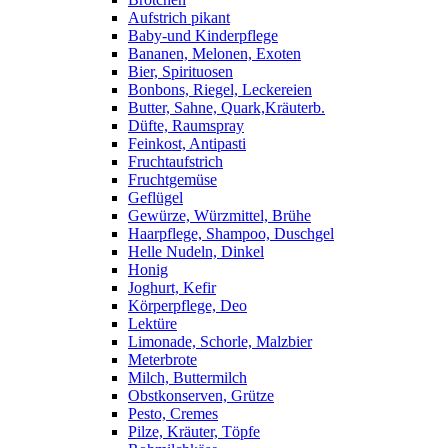
Aufstrich pikant
Baby-und Kinderpflege
Bananen, Melonen, Exoten
Bier, Spirituosen
Bonbons, Riegel, Leckereien
Butter, Sahne, Quark,Kräuterb.
Düfte, Raumspray
Feinkost, Antipasti
Fruchtaufstrich
Fruchtgemüse
Geflügel
Gewürze, Würzmittel, Brühe
Haarpflege, Shampoo, Duschgel
Helle Nudeln, Dinkel
Honig
Joghurt, Kefir
Körperpflege, Deo
Lektüre
Limonade, Schorle, Malzbier
Meterbrote
Milch, Buttermilch
Obstkonserven, Grütze
Pesto, Cremes
Pilze, Kräuter, Töpfe