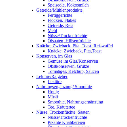
Speiseöle, Kokosmilch
Getreide/Mühlenprodukte
Fertiggerichte
Flocken, Flakes
Getreide, Reis
Mehl
Nüsse/Trockenfrüchte
Ölsaaten, Hülsenfrüchte
Knäcke, Zwieback, Pita, Toast, Reiswaffel
Knäcke, Zwieback, Pita,Toast
Konserven, im Glas
Gemüse im Glas/Konserven
Obstkonserven, Grütze
Tomatiges, Ketchup, Saucen
Lektüre/Ratgeber
Lektüre
Nahrungsergänzung/ Smoothie
Honig
Müsli
Smoothie, Nahrungsergänzung
Tee, Kräutertee
Nüsse, Trockenfüchte, Saaten
Nüsse/Trockenfrüchte
Pikante Knabbereien