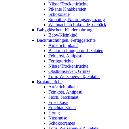
Nüsse/Trockenfrüchte
Pikante Knabbereien
Schokolade
Smoothie, Nahrungsergänzung
Weihnachtsschokolade, Gebäck
Babygläschen, Kindernahrung
Baby/Kleinkind
Backmischungen, Fertiggerichte
Aufstrich pikant
Backmischungen und -zutaten
Feinkost, Antipasti
Fertiggerichte
Nüsse/Trockenfrüchte
Obstkonserven, Grütze
Tofu, Weizeneiweiß, Falafel
Brotaufstriche
Aufstrich pikant
Feinkost, Antipasti
Fisch, Fischsalat
Frischkäse
Fruchtaufstrich
Honig
Nussmuse
Schokocremes
Tofu, Weizeneiweiß, Falafel