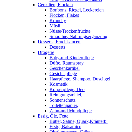
Cerealien, Flocken
Bonbons, Riegel, Leckereien
Flocken, Flakes
Krunchy
Müsli
Nüsse/Trockenfrüchte
Smoothie, Nahrungsergänzung
Desserts, Fruchtsaucen
Desserts
Drogerie
Baby-und Kinderpflege
Düfte, Raumspray
Geschenkartikel
Gesichtspflege
Haarpflege, Shampoo, Duschgel
Kosmetik
Körperpflege, Deo
Reinigungsmittel,
Sonnenschutz
Toilettenpapier,
Zahn-und Mundpflege
Essig, Öle, Fette
Butter, Sahne, Quark,Kräuterb.
Essig, Balsamico
Obstkonserven, Grütze