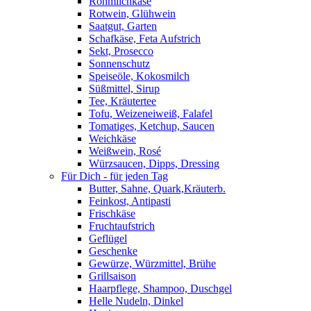
Rohmilchkäse
Rotwein, Glühwein
Saatgut, Garten
Schafkäse, Feta Aufstrich
Sekt, Prosecco
Sonnenschutz
Speiseöle, Kokosmilch
Süßmittel, Sirup
Tee, Kräutertee
Tofu, Weizeneiweiß, Falafel
Tomatiges, Ketchup, Saucen
Weichkäse
Weißwein, Rosé
Würzsaucen, Dipps, Dressing
Für Dich - für jeden Tag
Butter, Sahne, Quark,Kräuterb.
Feinkost, Antipasti
Frischkäse
Fruchtaufstrich
Geflügel
Geschenke
Gewürze, Würzmittel, Brühe
Grillsaison
Haarpflege, Shampoo, Duschgel
Helle Nudeln, Dinkel