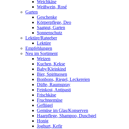
Weichkäse
Weißwein, Rosé
Garten
Geschenke
Körperpflege, Deo
Saatgut, Garten
Sonnenschutz
Lektüre/Ratgeber
Lektüre
Empfehlungen
Neu im Sortiment
Weizen
Kuchen, Kekse
Baby/Kleinkind
Bier, Spirituosen
Bonbons, Riegel, Leckereien
Düfte, Raumspray
Feinkost, Antipasti
Frischkäse
Fruchtgemüse
Geflügel
Gemüse im Glas/Konserven
Haarpflege, Shampoo, Duschgel
Honig
Joghurt, Kefir