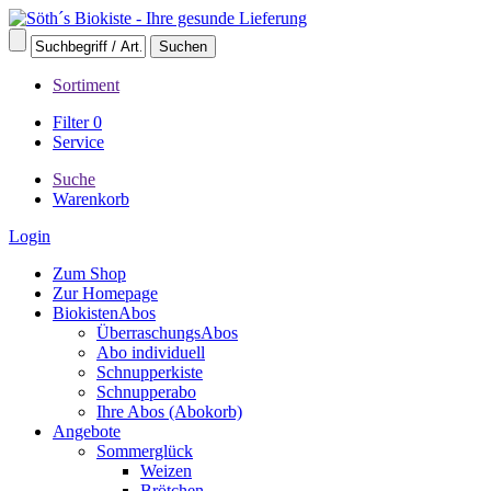
Sortiment
Filter
0
Service
Suche
Warenkorb
Login
Zum Shop
Zur Homepage
BiokistenAbos
ÜberraschungsAbos
Abo individuell
Schnupperkiste
Schnupperabo
Ihre Abos (Abokorb)
Angebote
Sommerglück
Weizen
Brötchen