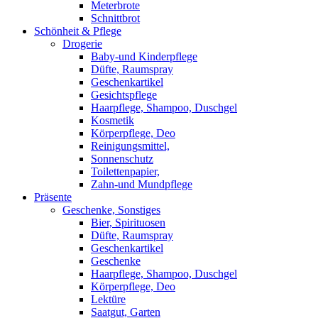
Meterbrote
Schnittbrot
Schönheit & Pflege
Drogerie
Baby-und Kinderpflege
Düfte, Raumspray
Geschenkartikel
Gesichtspflege
Haarpflege, Shampoo, Duschgel
Kosmetik
Körperpflege, Deo
Reinigungsmittel,
Sonnenschutz
Toilettenpapier,
Zahn-und Mundpflege
Präsente
Geschenke, Sonstiges
Bier, Spirituosen
Düfte, Raumspray
Geschenkartikel
Geschenke
Haarpflege, Shampoo, Duschgel
Körperpflege, Deo
Lektüre
Saatgut, Garten